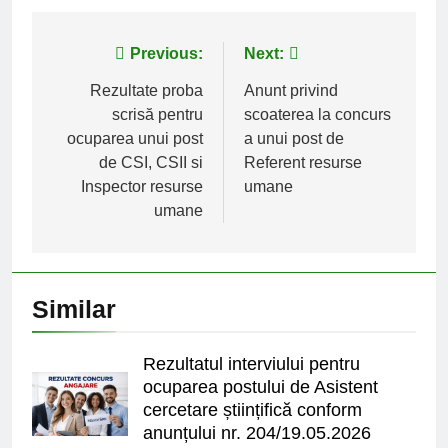
Post
Previous:
Next:
navigation
Rezultate proba
Anunt privind
scrisă pentru
scoaterea la concurs
ocuparea unui post
a unui post de
de CSI, CSII si
Referent resurse
Inspector resurse
umane
umane
Similar
Rezultatul interviului pentru
ocuparea postului de Asistent
cercetare științifică conform
anunțului nr. 204/19.05.2026