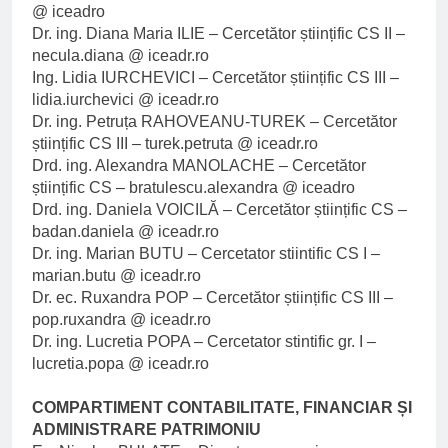
@ iceadro
Dr. ing. Diana Maria ILIE – Cercetător științific CS II –
necula.diana @ iceadr.ro
Ing. Lidia IURCHEVICI – Cercetător științific CS III –
lidia.iurchevici @ iceadr.ro
Dr. ing. Petruța RAHOVEANU-TUREK – Cercetător
științific CS III – turek.petruta @ iceadr.ro
Drd. ing. Alexandra MANOLACHE – Cercetător
științific CS – bratulescu.alexandra @ iceadro
Drd. ing. Daniela VOICILĂ – Cercetător științific CS –
badan.daniela @ iceadr.ro
Dr. ing. Marian BUTU – Cercetator stiintific CS I –
marian.butu @ iceadr.ro
Dr. ec. Ruxandra POP – Cercetător științific CS III –
pop.ruxandra @ iceadr.ro
Dr. ing. Lucretia POPA – Cercetator stintific gr. I –
lucretia.popa @ iceadr.ro
COMPARTIMENT CONTABILITATE, FINANCIAR ȘI
ADMINISTRARE PATRIMONIU