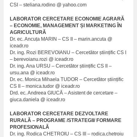
CSI – steliana.rodino @ yahoo.com
LABORATOR CERCETARE ECONOMIE AGRARĂ
– ECONOMIE, MANAGEMENT ȘI MARKETING ÎN
AGRICULTURĂ
Dr. ec. Ancuța MARIN – CS II – marin.ancuta @
iceadr.ro
Dr. ing. Rozi BEREVOIANU – Cercetător științific CS I
– berevoianu.rozi @ iceadr.ro
Dr. ing. Ana URSU – Cercetător științific CS II –
ursu.ana @ iceadr.ro
Dr. ec. Monica Mihaela TUDOR – Cercetător științific
CS II – monica.tudor @ iceadr.ro
Drd. ec. Andreea GIUCĂ – Asistent de cercetare –
giuca.daniela @ iceadr.ro
LABORATOR CERCETARE DEZVOLTARE
RURALĂ – PROGRAME /STRATEGII/ FORMARE
PROFESIONALĂ
Dr. ing. Rodica CHETROIU – CS III – rodica.chetroiu