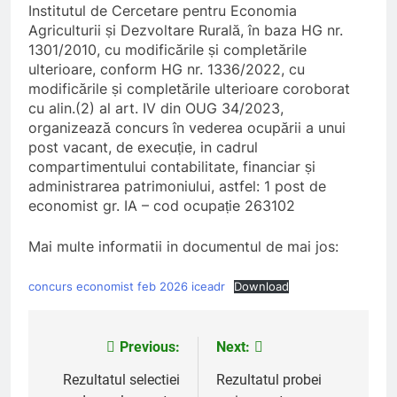
Institutul de Cercetare pentru Economia
Agriculturii și Dezvoltare Rurală, în baza HG nr.
1301/2010, cu modificările și completările
ulterioare, conform HG nr. 1336/2022, cu
modificările și completările ulterioare coroborat
cu alin.(2) al art. IV din OUG 34/2023,
organizează concurs în vederea ocupării a unui
post vacant, de execuție, in cadrul
compartimentului contabilitate, financiar și
administrarea patrimoniului, astfel: 1 post de
economist gr. IA – cod ocupație 263102
Mai multe informatii in documentul de mai jos:
concurs economist feb 2026 iceadr
Download
Previous:
Next:
Post
navigation
Rezultatul selectiei
Rezultatul probei