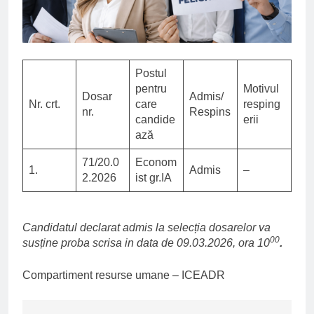
Postul
pentru
Motivul
Dosar
Admis/
Nr. crt.
care
resping
nr.
Respins
candide
erii
ază
71/20.0
Econom
1.
Admis
–
2.2026
ist gr.IA
Candidatul declarat admis la selecția dosarelor va
00
susține proba scrisa in data de 09.03.2026, ora 10
.
Compartiment resurse umane – ICEADR