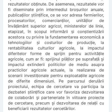
rezultatelor obținute. De asemenea, rezultatele vor
fi diseminate prin intermediul broșurilor anuale,
publicațiilor științifice, ce se vor adresa fermierilor,
procesatorilor, comercianților, unităților de
învățământ superior agricol, ministerelor de linie,
etapizat, în scopul informării și conștientizării
acestora cu privire la fundamentarea economică a
tehnologiilor și costurilor de producție, la
rentabilitatea culturilor agricole, la impactul
diferitelor forme de sprijin pentru activitățile
agricole, cum ar fi: sprijinul plăților pe suprafață şi
impactul extinderii politicilor de mediu asupra
practicilor agricole actuale, la realizarea de
scenarii investiționale pentru exploatațiile agricole
de diferite dimensiuni. Pe parcursul derulării
proiectului, echipa de cercetare va participa la
dezbateri științifice care vor favoriza dezvoltarea
de colaborări şi parteneriate în viitoare proiecte
de cercetare, precum şi dezvoltarea de relații cu
beneficiarii rezultatelor cercetărilor.