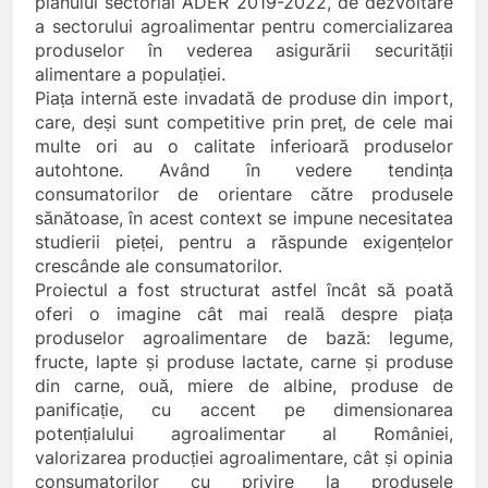
planului sectorial ADER 2019-2022, de dezvoltare
a sectorului agroalimentar pentru comercializarea
produselor în vederea asigurării securității
alimentare a populației.
Piața internă este invadată de produse din import,
care, deși sunt competitive prin preț, de cele mai
multe ori au o calitate inferioară produselor
autohtone. Având în vedere tendința
consumatorilor de orientare către produsele
sănătoase, în acest context se impune necesitatea
studierii pieței, pentru a răspunde exigențelor
crescânde ale consumatorilor.
Proiectul a fost structurat astfel încât să poată
oferi o imagine cât mai reală despre piața
produselor agroalimentare de bază: legume,
fructe, lapte și produse lactate, carne și produse
din carne, ouă, miere de albine, produse de
panificație, cu accent pe dimensionarea
potențialului agroalimentar al României,
valorizarea producției agroalimentare, cât și opinia
consumatorilor cu privire la produsele