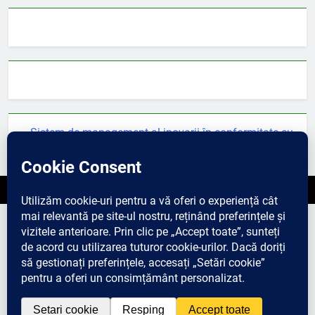
Sistem de management al inovarii în conformitate cu
cerințele standardului SR 13572 : 2016