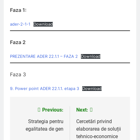
Faza 1:
ader-2-1-1
Download
Faza 2
PREZENTARE ADER 22.1.1 – FAZA 2
Download
Faza 3
9. Power point ADER 22.1.1. etapa 3
Download
Previous:
Next:
Post
navigation
Strategia pentru
Cercetări privind
egalitatea de gen
elaborarea de soluții
tehnico-economice