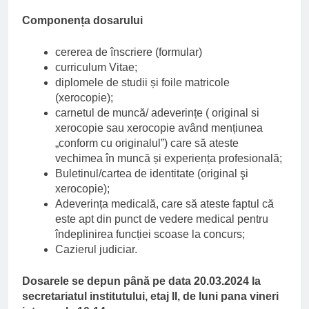
Componența dosarului
cererea de înscriere (formular)
curriculum Vitae;
diplomele de studii și foile matricole
(xerocopie);
carnetul de muncă/ adeverințe ( original si
xerocopie sau xerocopie având mențiunea
„conform cu originalul”) care să ateste
vechimea în muncă și experiența profesională;
Buletinul/cartea de identitate (original şi
xerocopie);
Adeverința medicală, care să ateste faptul că
este apt din punct de vedere medical pentru
îndeplinirea funcției scoase la concurs;
Cazierul judiciar.
Dosarele se depun până pe data 20.03.2024 la
secretariatul institutului, etaj II, de luni pana vineri