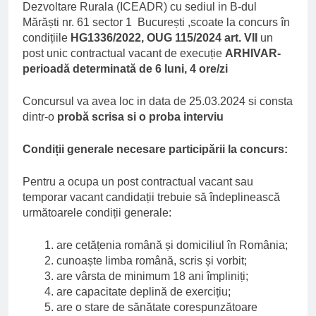
Dezvoltare Rurala (ICEADR) cu sediul in B-dul
Mărăști nr. 61 sector 1 București ,scoate la concurs în
condițiile
HG1336/2022, OUG 115/2024 art. VII
un
post unic contractual vacant de execuție
ARHIVAR-
perioadă determinată de 6 luni, 4 ore/zi
Concursul va avea loc in data de 25.03.2024 si consta
dintr-o
probă scrisa si o proba interviu
Condiții generale necesare participării la concurs:
Pentru a ocupa un post contractual vacant sau
temporar vacant candidații trebuie să îndeplinească
următoarele condiții generale:
are cetățenia română și domiciliul în România;
cunoaște limba română, scris și vorbit;
are vârsta de minimum 18 ani împliniți;
are capacitate deplină de exercițiu;
are o stare de sănătate corespunzătoare