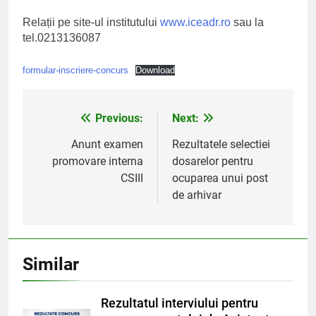
Relații pe site-ul institutului
www.iceadr.ro
sau la
tel.0213136087
formular-inscriere-concurs
Download
Previous:
Next:
Post
navigation
Anunt examen
Rezultatele selectiei
promovare interna
dosarelor pentru
CSIII
ocuparea unui post
de arhivar
Similar
Rezultatul interviului pentru