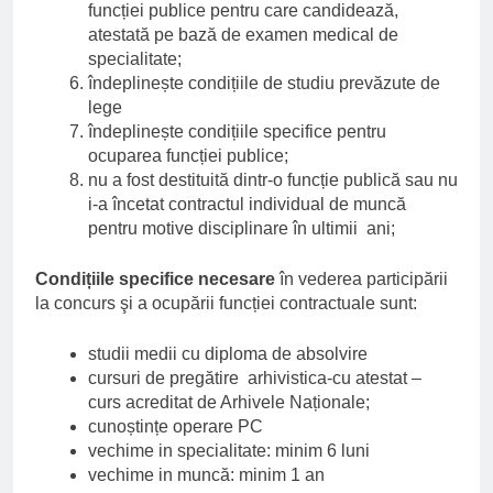
funcției publice pentru care candidează,
atestată pe bază de examen medical de
specialitate;
îndeplinește condițiile de studiu prevăzute de
lege
îndeplinește condițiile specifice pentru
ocuparea funcției publice;
nu a fost destituită dintr-o funcție publică sau nu
i-a încetat contractul individual de muncă
pentru motive disciplinare în ultimii ani;
Condițiile specifice necesare
în vederea participării
la concurs şi a ocupării funcției contractuale sunt:
studii medii cu diploma de absolvire
cursuri de pregătire arhivistica-cu atestat –
curs acreditat de Arhivele Naționale;
cunoștințe operare PC
vechime in specialitate: minim 6 luni
vechime in muncă: minim 1 an